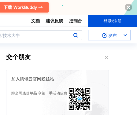
文档
建议反馈
控制台
登录/注册
案/技术大牛
发布
交个朋友
加入腾讯云官网粉丝站
蹲全网底价单品 享第一手活动信息