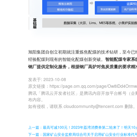
旭阳集团自创立初期就注重炼焦配煤的技术钻研，至今已
经验配煤到现有的智能化配煤创新突破。
智能配煤专家系
钢厂提供定制化服务，根据钢厂高炉对焦炭质量的要求精
发表于:
2023-10-08
原文链接
：
https://page.om.qq.com/page/Ow8iDd4Orm
腾讯「腾讯云开发者社区」是腾讯内容开放平台帐号（企
布内容。
如有侵权，请联系 cloudcommunity@tencent.com 删除
上一篇：最高可减100元！2023年荔湾消费券第二轮来了！明天10
下一篇：国家矿山安全监察局综合司关于启用矿山安全行业标准代