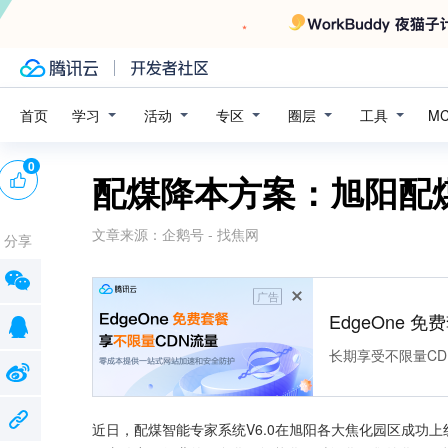
学习
活动
专区
圈层
工具
首页
M
0
配煤降本方案：旭阳配
文章来源：
企鹅号 - 找焦网
分享
广告
EdgeOne 
长期享受不限量CD
近日，配煤智能专家系统V6.0在旭阳各大焦化园区成功