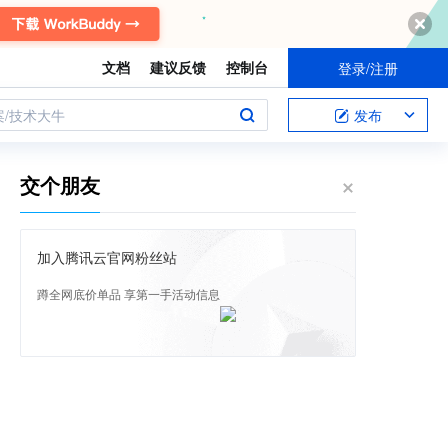
文档
建议反馈
控制台
登录/注册
案/技术大牛
发布
交个朋友
加入腾讯云官网粉丝站
蹲全网底价单品 享第一手活动信息