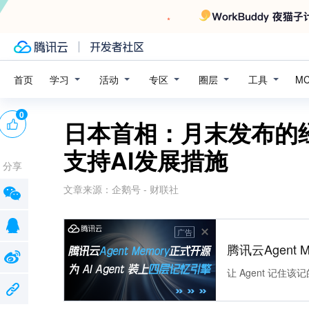
学习
活动
专区
圈层
工具
首页
M
0
日本首相：月末发布的
支持AI发展措施
分享
文章来源：
企鹅号 - 财联社
广告
腾讯云Agent 
让 Agent 记