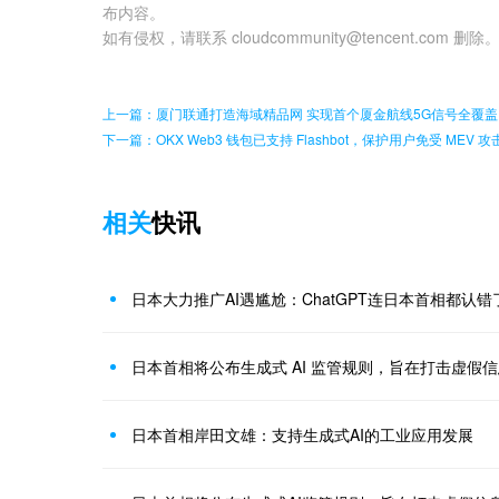
布内容。
如有侵权，请联系 cloudcommunity@tencent.com 删除
上一篇：厦门联通打造海域精品网 实现首个厦金航线5G信号全覆盖
下一篇：OKX Web3 钱包已支持 Flashbot，保护用户免受 MEV 攻
相关
快讯
日本大力推广AI遇尴尬：ChatGPT连日本首相都认错
日本首相将公布生成式 AI 监管规则，旨在打击虚假
日本首相岸田文雄：支持生成式AI的工业应用发展