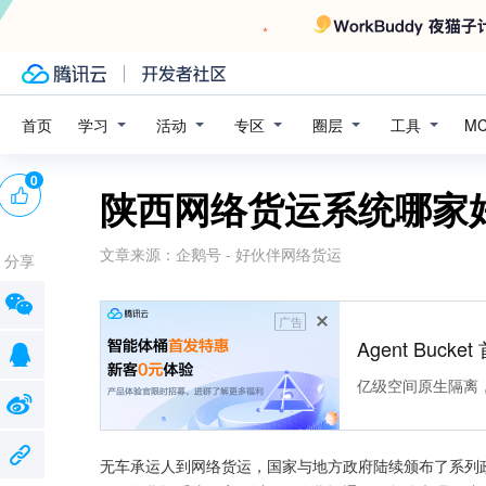
学习
活动
专区
圈层
工具
首页
M
0
陕西网络货运系统哪家
文章来源：
企鹅号 - 好伙伴网络货运
分享
广告
Agent Buck
亿级空间原生隔离
无车承运人到网络货运，国家与地方政府陆续颁布了系列