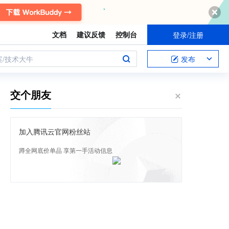
文档
建议反馈
控制台
登录/注册
案/技术大牛
发布
交个朋友
加入腾讯云官网粉丝站
蹲全网底价单品 享第一手活动信息