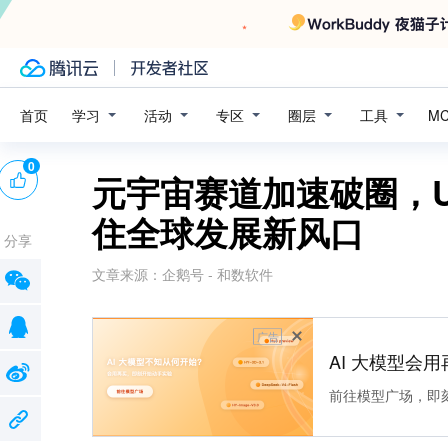
学习
活动
专区
圈层
工具
首页
M
0
元宇宙赛道加速破圈，UM
住全球发展新风口
分享
文章来源：
企鹅号 - 和数软件
广告
AI 大模型会用
前往模型广场，即