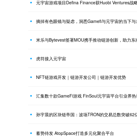
元宇宙游戏项目Defina Finance获Huobi Ventures
摘掉有色眼镜与疑虑，洞悉Gamefi与元宇宙的当下与未
米乐与Bytevest签署MOU携手推动链游创新，助力
虎符接入元宇宙
NFT链游戏开发｜链游开发公司｜链游开发优势
汇集数十款GameFi游戏 FinSoul元宇宙平台引业界热
孙宇晨的区块链帝国：波场TRON的交易总数突破62
蓄势待发 AtopSpace打造多元化聚合平台