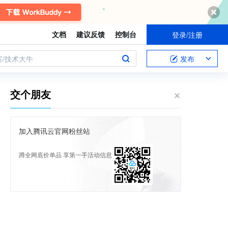
文档
建议反馈
控制台
登录/注册
案/技术大牛
发布
交个朋友
加入腾讯云官网粉丝站
蹲全网底价单品 享第一手活动信息