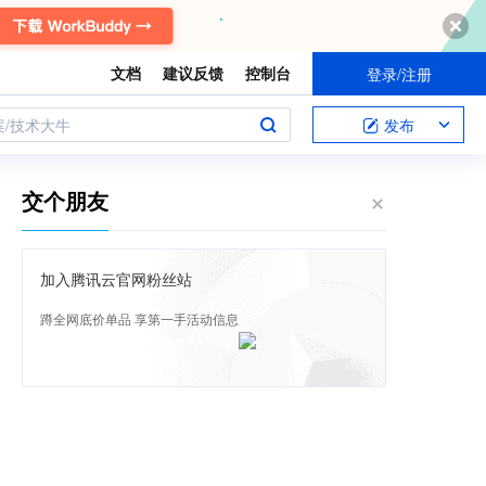
文档
建议反馈
控制台
登录/注册
案/技术大牛
发布
交个朋友
加入腾讯云官网粉丝站
蹲全网底价单品 享第一手活动信息