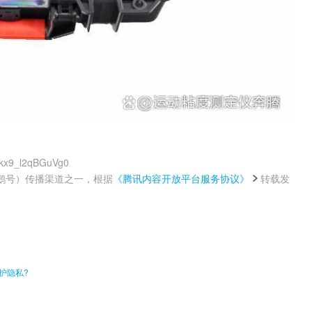
tkx9_l2qBGuVg0
鹅号）传播渠道之一，根据
《腾讯内容开放平台服务协议》
转载发
。
护隐私?