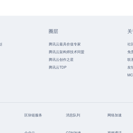
圈层
关
划
腾讯云最具价值专家
社
腾讯云架构师技术同盟
免
腾讯云创作之星
联
腾讯云TDP
友
M
区块链服务
消息队列
网络加速
企业云
CDN加速
视频通话