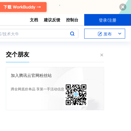
文档
建议反馈
控制台
登录/注册
案/技术大牛
发布
交个朋友
加入腾讯云官网粉丝站
蹲全网底价单品 享第一手活动信息