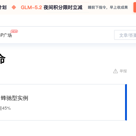
CP广场
文章/答
命
举报
M 蜂驰型实例
45%