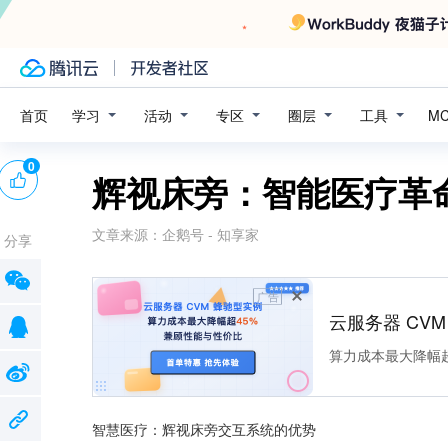
学习
活动
专区
圈层
工具
首页
M
0
辉视床旁：智能医疗革
文章来源：
企鹅号 - 知享家
分享
广告
云服务器 CV
算力成本最大降幅超
智慧医疗：辉视床旁交互系统的优势