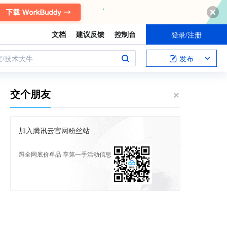
文档
建议反馈
控制台
登录/注册
案/技术大牛
发布
交个朋友
加入腾讯云官网粉丝站
蹲全网底价单品 享第一手活动信息