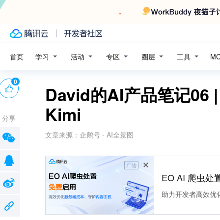
学习
活动
专区
圈层
工具
首页
M
0
David的AI产品笔记0
Kimi
分享
文章来源：
企鹅号 - AI全景图
广告
EO AI 爬虫
助力开发者高效优