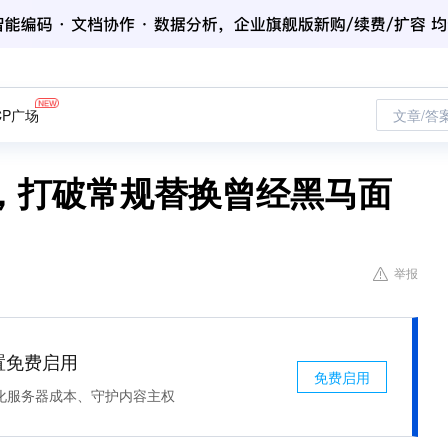
CP广场
文章/答
，打破常规替换曾经黑马面
举报
处置免费启用
免费启用
化服务器成本、守护内容主权