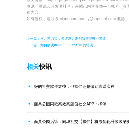
腾讯「腾讯云开发者社区」是腾讯内容开放平台帐号（企
布内容。
如有侵权，请联系 cloudcommunity@tencent.com 删除
上一篇：河北吉力宝：多维发力走创新智能鞋业道路
下一篇：如何解决#NULL！ Excel 中的错误
相关
快讯
好的社交软件难找，但择伴还是做到靠谱实在
面具公园同款高效高颜值社交APP：择伴
面具公园后续：同城社交【择伴】将原优化升级吸纳