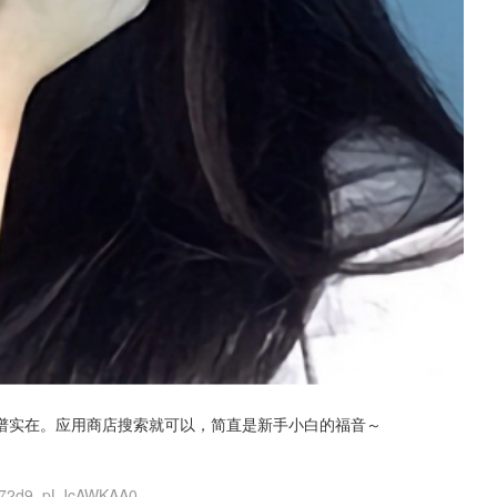
谱实在。应用商店搜索就可以，简直是新手小白的福音～
OS72d9_pLJcAWKAA0