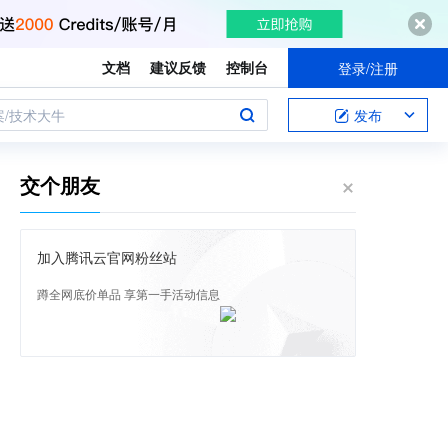
文档
建议反馈
控制台
登录/注册
案/技术大牛
发布
交个朋友
加入腾讯云官网粉丝站
蹲全网底价单品 享第一手活动信息