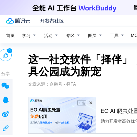
学习
活动
专区
圈层
工具
首页
M
0
这一社交软件「择伴」
具公园成为新宠
分享
文章来源：
企鹅号 - 择TA
广告
EO AI 爬虫
助力开发者高效优