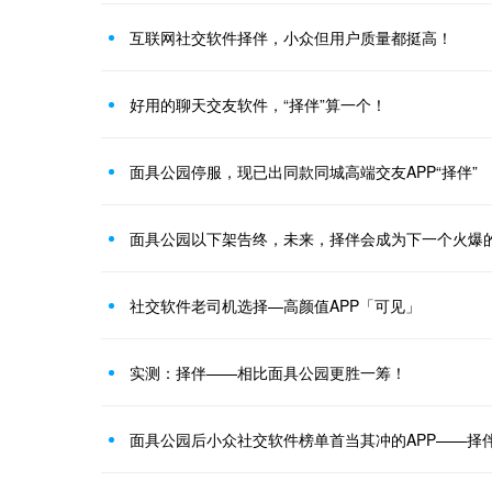
互联网社交软件择伴，小众但用户质量都挺高！
好用的聊天交友软件，“择伴”算一个！
面具公园停服，现已出同款同城高端交友APP“择伴”
面具公园以下架告终，未来，择伴会成为下一个火爆
社交软件老司机选择—高颜值APP「可见」
实测：择伴——相比面具公园更胜一筹！
面具公园后小众社交软件榜单首当其冲的APP——择