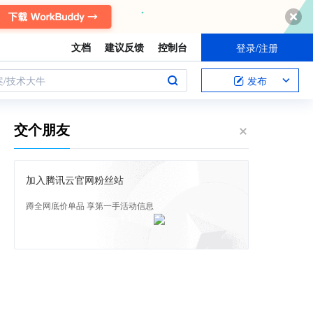
文档
建议反馈
控制台
登录/注册
案/技术大牛
发布
交个朋友
加入腾讯云官网粉丝站
蹲全网底价单品 享第一手活动信息