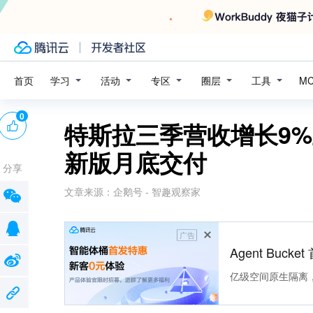
学习
活动
专区
圈层
工具
首页
M
0
特斯拉三季营收增长9%至
新版月底交付
分享
文章来源：
企鹅号 - 智趣观察家
广告
Agent Buck
亿级空间原生隔离