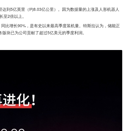
达到5亿英里（约8.03亿公里）。因为数据量的上涨及人形机器人
长至2倍以上。
，同比增长90%，是有史以来最高季度装机量。特斯拉认为，储能正
务版块已为公司贡献了超过5亿美元的季度利润。