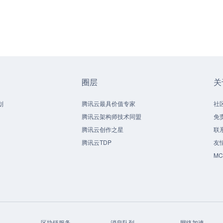
圈层
关
划
腾讯云最具价值专家
社
腾讯云架构师技术同盟
免
腾讯云创作之星
联
腾讯云TDP
友
M
区块链服务
消息队列
网络加速