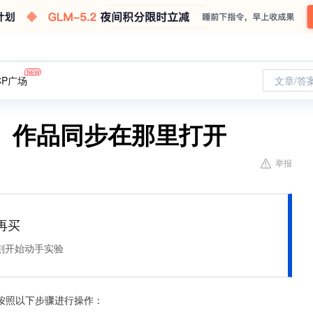
CP广场
文章/答
、作品同步在那里打开
举报
再买
刻开始动手实验
按照以下步骤进行操作：