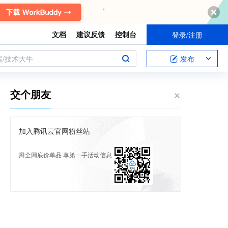
文档
建议反馈
控制台
登录/注册
案/技术大牛
发布
交个朋友
加入腾讯云官网粉丝站
蹲全网底价单品 享第一手活动信息