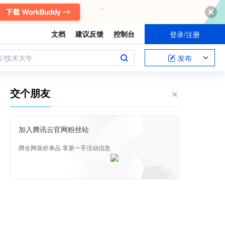
文档
建议反馈
控制台
登录/注册
案/技术大牛
发布
交个朋友
加入腾讯云官网粉丝站
蹲全网底价单品 享第一手活动信息