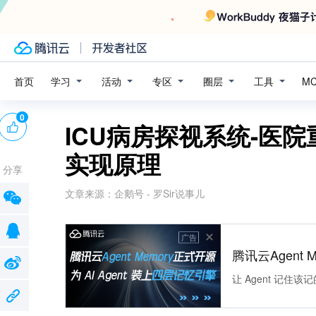
学习
活动
专区
圈层
工具
首页
M
0
ICU病房探视系统-医院
实现原理
分享
文章来源：
企鹅号 - 罗Sir说事儿
广告
腾讯云Agent 
让 Agent 记