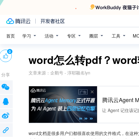
学习
活动
专区
圈层
工具
首页
M
0
word怎么转pdf？wo
文章来源：
企鹅号 - 淳耶颖名lyn
分享
广告
腾讯云Agent 
让 Agent 记
word文档是很多用户们都很喜欢使用的文件格式，在这