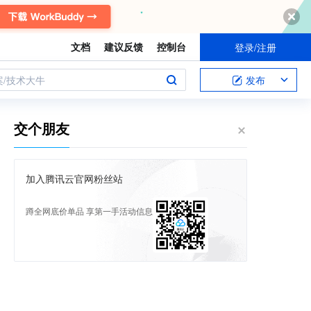
文档
建议反馈
控制台
登录/注册
案/技术大牛
发布
交个朋友
加入腾讯云官网粉丝站
蹲全网底价单品 享第一手活动信息