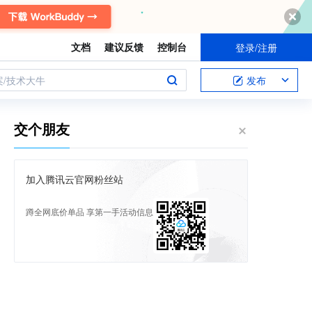
文档
建议反馈
控制台
登录/注册
案/技术大牛
发布
交个朋友
加入腾讯云官网粉丝站
蹲全网底价单品 享第一手活动信息