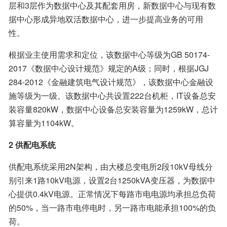
层和3层作为数据中心及其配套用房，新数据中心与现有数
据中心形成异地双活数据中心，进一步提高业务的可用
性。
根据业主使用需求和定位，该数据中心等级为GB 50174-
2017《数据中心设计规范》规定的A级；同时，根据JGJ 
284-2012《金融建筑电气设计规范》，该数据中心金融设
施等级为一级。该数据中心共设置222台机柜，IT设备总安
装容量820kW，数据中心设备总安装容量为1259kW，总计
算容量为1104kW。
2 供配电系统
供配电系统采用2N架构，由大楼总变电所2段10kV母线分
别引来1路10kV电源，设置2台1250kVA变压器，为数据中
心提供0.4kV电源。正常情况下每路市电电源均承担总负荷
的50%，当一路市电停电时，另一路市电能承担100%的负
荷。