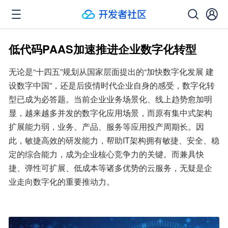
低代码PAAS加速推进企业数字化转型
无论是“十四五”规划从国家层面提出的“加快数字化发展 建
设数字中国”，还是后疫情时代企业自身的感受，数字化转
型已成为必答题。当前企业业务场景化、线上趋势愈加明
显，越来越多并发的数字化应用场景，而原有集中式架构
扩展能力弱，业务、产品、服务等应用投产周期长。因
此，敏捷高效的研发能力，帮助IT架构拥有敏捷、安全、稳
定的综合能力，成为企业核心竞争力的关键。而兼具快
捷、弹性可扩展、低成本等诸多优势的云服务，无疑是企
业走向数字化的重要推动力。