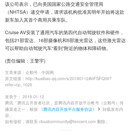
该公司表示，已向美国国家公路交通安全管理局
（NHTSA）递交申请，请求该机构批准其明年开始将这款
新车加入其首个商用共乘车队。
Cruise AV安装了通用汽车的第四代自动驾驶软件和硬件，
包括21部雷达、16部摄像机和5部激光雷达，这些激光雷达
可以帮助自动驾驶汽车“看到”附近的物体和障碍物。
(责任编辑：王擎宇)
文章来源：
企鹅号 - 中国网
原文链接：
http://kuaibao.qq.com/s/20180112A0FSFQ00?
refer=cp_1026
发表于：
2018-01-12
腾讯「腾讯云开发者社区」是腾讯内容开放平台帐号（企鹅号）传
播渠道之一，根据
《腾讯内容开放平台服务协议》
转载发布内
容。
如有侵权，请联系 cloudcommunity@tencent.com 删除。