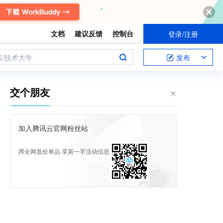
文档
建议反馈
控制台
登录/注册
案/技术大牛
发布
交个朋友
加入腾讯云官网粉丝站
蹲全网底价单品 享第一手活动信息