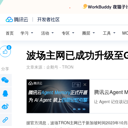
学习
活动
专区
圈层
工具
首页
M
0
波场主网已成功升级至Grea
文章来源：
企鹅号 - TRON
分享
广告
腾讯云Agent 
让 Agent 记
据官方消息，波场TRON主网已于新加坡时间2023年10月25日正式升