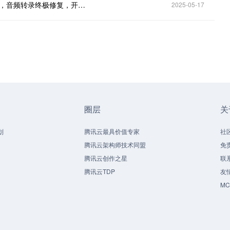
openai-python v1.79.0重磅发布！全新Evals API升级，音频转录终极修复，开发者必看！
2025-05-17
圈层
关
划
腾讯云最具价值专家
社
腾讯云架构师技术同盟
免
腾讯云创作之星
联
腾讯云TDP
友
M