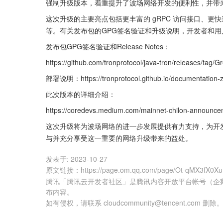
强制升级版本，着重提升了波场网络开发的便利性，并带
这次升级的主要亮点包括更丰富的 gRPC 访问接口、
等。有关发布包的GPG签名验证和升级说明，开发者和
发布包GPG签名验证和Release Notes：
https://github.com/tronprotocol/java-tron/releases/tag/
部署说明：https://tronprotocol.github.io/documentation-zh
此次版本的详细介绍：
https://coredevs.medium.com/mainnet-chilon-announc
这次升级将为波场网络的进一步发展提供有力支持，为开
与并充分享受这一重要的网络升级带来的益处。
发表于:
2023-10-27
原文链接
：
https://page.om.qq.com/page/Ot-qMX3fX0
腾讯「腾讯云开发者社区」是腾讯内容开放平台帐号（企
布内容。
如有侵权，请联系 cloudcommunity@tencent.com 删除