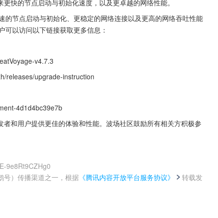
来更快的节点启动与初始化速度，以及更卓越的网络性能。
更快速的节点启动与初始化、更稳定的网络连接以及更高的网络吞吐性能
用户可以访问以下链接获取更多信息：
GreatVoyage-v4.7.3
/releases/upgrade-instruction
ement-4d1d4bc39e7b
发者和用户提供更佳的体验和性能。波场社区鼓励所有相关方积极参
XuE-9e8Rt9CZHg0
鹅号）传播渠道之一，根据
《腾讯内容开放平台服务协议》
转载发
。