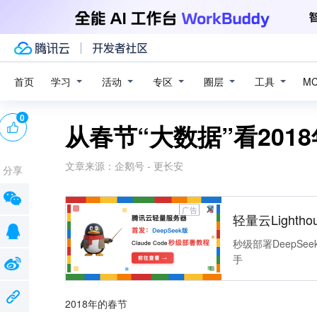
学习
活动
专区
圈层
工具
首页
M
0
从春节“大数据”看201
文章来源：
企鹅号 - 更长安
分享
广告
轻量云Lightho
秒级部署DeepSee
手
2018年的春节