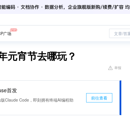
CP广场
文章/答
8年元宵节去哪玩？
举报
use首发
前往查看
k版Claude Code，即刻拥有终端AI编程助