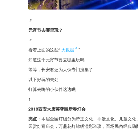
〃
元宵节去哪里玩？
〃
看着上面的这些“
大数据
”
知道这个元宵节要去哪里玩吗
等等，长安君还为大伙专门搜集了
以下好玩的去处
打算去嗨的小伙伴这边瞧
1
2018西安大唐芙蓉园新春灯会
亮点
：本届全园灯组分为帝王文化、非遗文化、儿童文化
园赏灯逛庙会，万盏花灯锦绣溢彩璀璨，百场民俗经典嗨