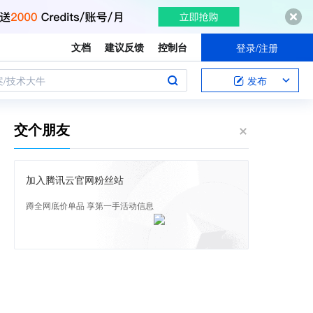
文档
建议反馈
控制台
登录/注册
案/技术大牛
发布
交个朋友
加入腾讯云官网粉丝站
蹲全网底价单品 享第一手活动信息