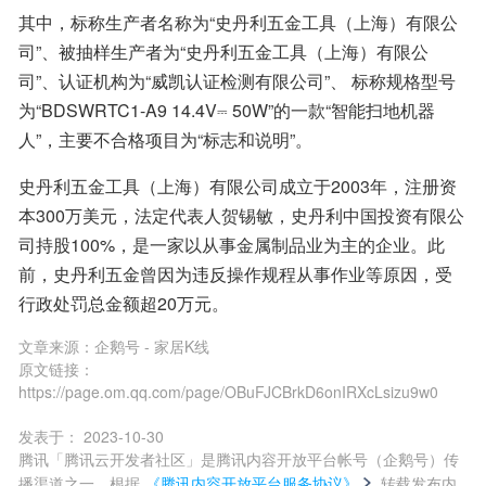
其中，标称生产者名称为“史丹利五金工具（上海）有限公
司”、被抽样生产者为“史丹利五金工具（上海）有限公
司”、认证机构为“威凯认证检测有限公司”、 标称规格型号
为“BDSWRTC1-A9 14.4V⎓ 50W”的一款“智能扫地机器
人”，主要不合格项目为“标志和说明”。
史丹利五金工具（上海）有限公司成立于2003年，注册资
本300万美元，法定代表人贺锡敏，史丹利中国投资有限公
司持股100%，是一家以从事金属制品业为主的企业。此
前，史丹利五金曾因为违反操作规程从事作业等原因，受
行政处罚总金额超20万元。
文章来源：
企鹅号 - 家居K线
原文链接：
https://page.om.qq.com/page/OBuFJCBrkD6onIRXcLsizu9w0
发表于：
2023-10-30
腾讯「腾讯云开发者社区」是腾讯内容开放平台帐号（企鹅号）传
播渠道之一，根据
《腾讯内容开放平台服务协议》
转载发布内