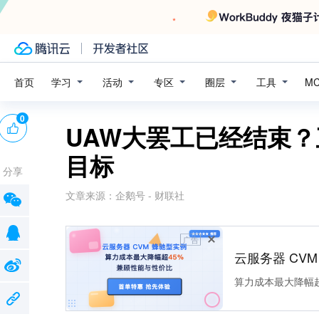
学习
活动
专区
圈层
工具
首页
M
0
UAW大罢工已经结束
目标
分享
文章来源：
企鹅号 - 财联社
广告
云服务器 CV
算力成本最大降幅超