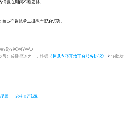
热情也在期间不断发酵。
表现出自己不畏抗争且组织严密的优势。
G6e9By9KCwfYwA0
鹅号）传播渠道之一，根据
《腾讯内容开放平台服务协议》
转载发
。
装置——安科瑞 严新亚