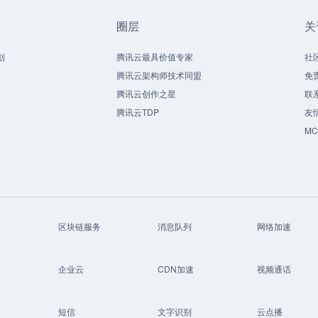
圈层
关
划
腾讯云最具价值专家
社
腾讯云架构师技术同盟
免
腾讯云创作之星
联
腾讯云TDP
友
M
区块链服务
消息队列
网络加速
企业云
CDN加速
视频通话
短信
文字识别
云点播