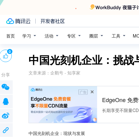
学习
活动
专区
圈层
工具
首页
M
0
中国光刻机企业：挑战
文章来源：
企鹅号 - 知享家
分享
广告
EdgeOne 
长期享受不限量CD
中国光刻机企业：现状与发展