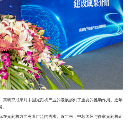
础，其研究成果对中国光刻机产业的发展起到了重要的推动作用。近年
展。
国际在光刻机方面有着广泛的需求。近年来，中芯国际与多家光刻机企