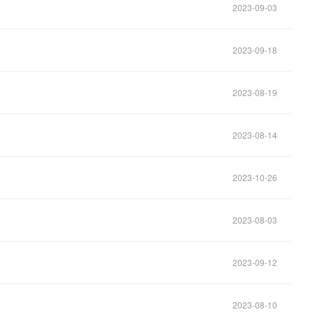
2023-09-03
2023-09-18
2023-08-19
2023-08-14
2023-10-26
2023-08-03
2023-09-12
2023-08-10