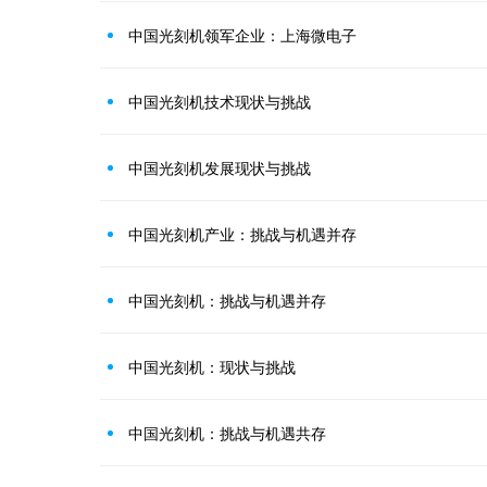
中国光刻机领军企业：上海微电子
中国光刻机技术现状与挑战
中国光刻机发展现状与挑战
中国光刻机产业：挑战与机遇并存
中国光刻机：挑战与机遇并存
中国光刻机：现状与挑战
中国光刻机：挑战与机遇共存