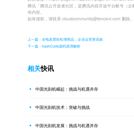
腾讯「腾讯云开发者社区」是腾讯内容开放平台帐号（企
布内容。
如有侵权，请联系 cloudcommunity@tencent.com 删除
上一篇：全电发票轻松增商品，企业运营更高效
下一篇：hashCode源码原理解析
相关
快讯
中国光刻机崛起：挑战与机遇并存
中国光刻机技术：突破与挑战
中国光刻机发展：挑战与机遇并存