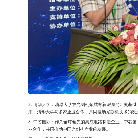
2. 清华大学：清华大学在光刻机领域有着深厚的研究基
来，清华大学与多家企业合作，共同推动光刻机技术的发
3. 中芯国际：作为全球领先的集成电路制造企业，中芯
业合作，共同推动中国光刻机产业的发展。