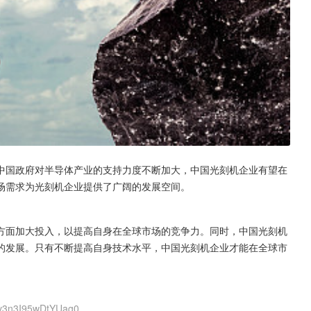
中国政府对半导体产业的支持力度不断加大，中国光刻机企业有望在
场需求为光刻机企业提供了广阔的发展空间。
方面加大投入，以提高自身在全球市场的竞争力。同时，中国光刻机
的发展。只有不断提高自身技术水平，中国光刻机企业才能在全球市
Cv3n3I95wDtYUag0