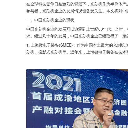
在全球科技竞争日益激烈的背景下，光刻机作为半导体产
参与者，光刻机企业的发展情况也备受关注。本文将对中
一、中国光刻机企业的现状
中国光刻机企业的发展可以追溯到上世纪80年代。当时
求。经过几十年的发展，中国光刻机企业已经取得了一定
1. 上海微电子装备(SMEE)：作为中国本土最大的光
刻机、投影式光刻机等。近年来，上海微电子装备在技术