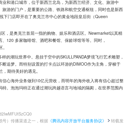
商业和港口城市，位于新西兰北岛，为新西兰经济、文化、旅游中
、旅游的门户，是重要的公路、铁路和航空交通枢纽，同时也是新西
线下门店即开在了奥克兰市中心的黄金地段皇后街（Queen 
arket商区，是奥克兰首屈一指的购物、娱乐和酒店区。Newmarket以其精
店、120 多家咖啡馆、酒吧和餐馆、保龄球馆等等。同时，
区。
样的潮玩世界中。悬挂于空中的SKULLPANDA梦境飞行艺术雕塑，
断追梦。而特别设置的打卡点以环游的DIMOO作为主角，穿梭于
克兰，期待美好的遇见。
有信心海外业务做到10亿元营收，而明年的海外收入将有信心超过整
泡泡玛特。泡泡玛特正在通过潮玩跨越语言与地域的隔阂，在世界范围内
lJd2IwMFUtSzCQ0
鹅号）传播渠道之一，根据
《腾讯内容开放平台服务协议》
转载发