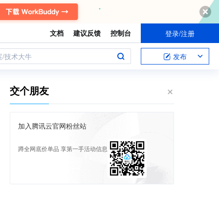
文档
建议反馈
控制台
登录/注册
案/技术大牛
发布
交个朋友
加入腾讯云官网粉丝站
蹲全网底价单品 享第一手活动信息