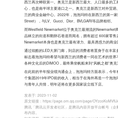
西兰再次蝉联第一。奥克兰是新西兰最大、人口最多的工
心，也是南半球主要港口之一。奥克兰是新西兰对外贸易
兰的商业金融中心。2022年，泡泡玛特在新西兰的第一家
Street），与LV、Gucci、Dior、BVLGARI等品牌相邻。
而Westfield Newmarket位于奥克兰最潮流的Newm
品林立的街道和鹅卵石巷道而闻名，拥有超过 600家零售
Newmarket本身也是奥克兰最有潜力、最具诱惑力的商业
通过炫酷的LED大屏门廊，到店的消费者将置身于在丰富多
标志着泡泡玛特希望与新西兰的消费者一同在艺术的世界不
各种文化后的DIMOO，最终乘坐帆船来到“风帆之都”奥
在此前的半年报业绩沟通会上，泡泡玛特方面表示，今年
个集团2019年IPO前的收入，相当于在海外再造一个
与青年人共情，明年还将在更多国家设立线下店。
发表于:
2023-11-02
原文链接
：
https://page.om.qq.com/page/OYzcoKoMVf
腾讯「腾讯云开发者社区」是腾讯内容开放平台帐号（企
布内容。