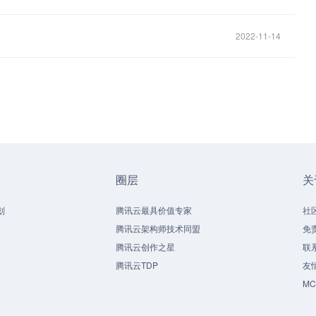
2022-11-14
圈层
关
划
腾讯云最具价值专家
社
腾讯云架构师技术同盟
免
腾讯云创作之星
联
腾讯云TDP
友
M