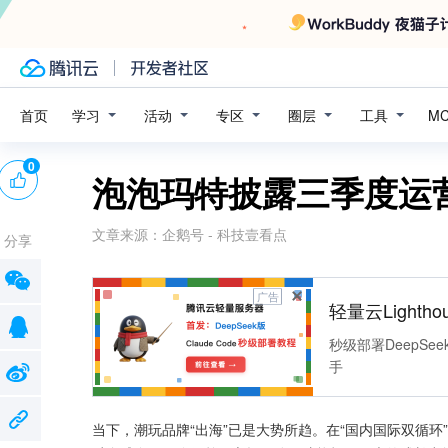
学习
活动
专区
圈层
工具
首页
M
0
泡泡玛特披露三季度运
文章来源：
企鹅号 - 科技壹看点
分享
广告
轻量云Lightho
秒级部署DeepSee
手
当下，潮玩品牌“出海”已是大势所趋。在“国内国际双循环