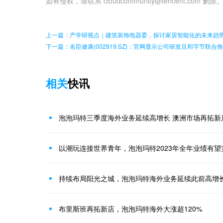
如有侵权，请联系 cloudcommunity@tencent.com 删除
上一篇：产学研视点｜建筑装饰电器委，探讨家居智能化的未来趋
下一篇：名臣健康(002919.SZ)：官网显示公司研发且和字节联合
相关
快讯
泡泡玛特三季度海外业务延续高增长 澳洲市场再拓新
以潮玩连接世界青年，泡泡玛特2023年全年业绩有
持续布局阳光之城，泡泡玛特海外业务延续此前高增
布里斯班再拓新店，泡泡玛特海外大涨超120%