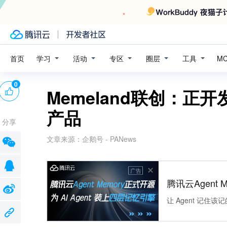
学习
活动
专区
圈层
工具
首页
M
0
Memeland联创：正开
产品
分享
文章来源：
企鹅号 - PANews
广告
腾讯云Agent 
让 Agent 记