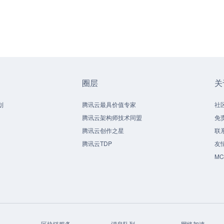
圈层
关
划
腾讯云最具价值专家
社
腾讯云架构师技术同盟
免
腾讯云创作之星
联
腾讯云TDP
友
M
区块链服务
消息队列
网络加速