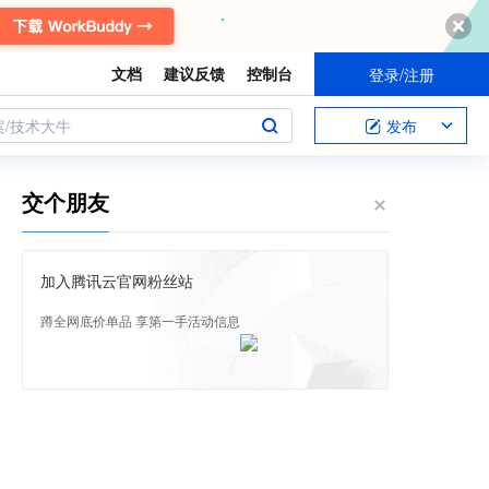
文档
建议反馈
控制台
登录/注册
案/技术大牛
发布
交个朋友
加入腾讯云官网粉丝站
蹲全网底价单品 享第一手活动信息