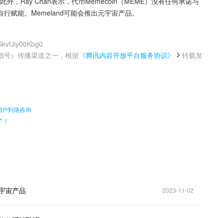
此外，Ray Chan表示，代币Memecoin（MEME）没有任何承诺与
赋能。Memeland可能会推出元宇宙产品。
SkvfJiy00Kbg0
鹅号）传播渠道之一，根据
《腾讯内容开放平台服务协议》
转载发
。
用户到场咨询
了！
元宇宙产品
2023-11-02