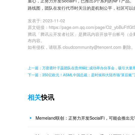
重心，正努力开发SocialFi，已推出3个系列的NFT产品。 
路线图，团队在发行代币时关注的是机制公平，社区可以自行
发表于:
2023-11-02
原文链接
：
https://page.om.qq.com/page/O2_ybBuFtfGt
腾讯「腾讯云开发者社区」是腾讯内容开放平台帐号（企
布内容。
如有侵权，请联系 cloudcommunity@tencent.com 删除
上一篇：万密斋叶子蕊团队在贵州铜仁成功举办分享会，吸引大量
下一篇：350亿欧元！ASML中国总裁：是时候和大陆市场“算后账”
相关
快讯
Memeland联创：正努力开发SocialFi，可能会推出