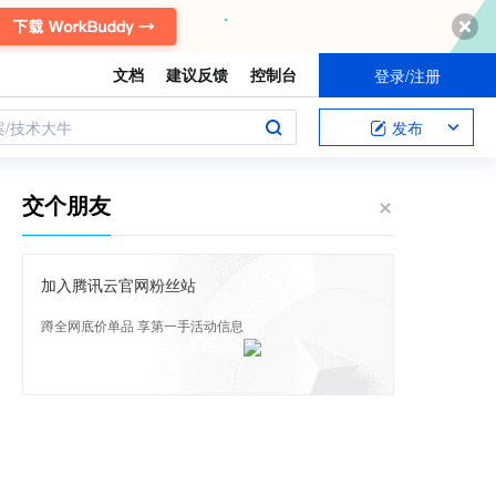
文档
建议反馈
控制台
登录/注册
案/技术大牛
发布
交个朋友
加入腾讯云官网粉丝站
蹲全网底价单品 享第一手活动信息