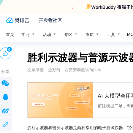
学习
活动
专区
圈层
工具
首页
M
0
胜利示波器与普源示波
文章来源：
企鹅号 - 西安安泰测试Agitek
分享
广告
AI 大模型会用
前往模型广场，即
胜利示波器和普源示波器是两种常用的电子测试仪器，它