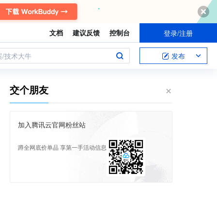
文档
建议反馈
控制台
登录/注册
案/技术大牛
发布
交个朋友
加入腾讯云官网粉丝站
蹲全网底价单品 享第一手活动信息