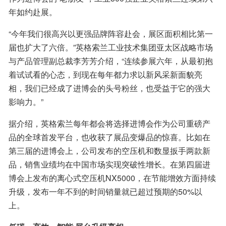
年如约赴展。
“今年我们很高兴以更强品牌阵容赴会，展区面积相比第一
届也扩大了六倍。”英格索兰工业技术集团亚太区战略市场
与产品管理副总裁李芳芳介绍，“连续参展六年，从最初抱
着试试看的心态，到现在每年都力求以新风采新面貌亮
相，我们已经成了进博会的头号粉丝，也受益于它的强大
影响力。”
据介绍，英格索兰每年都会将选择进博会作为公司重磅产
品的全球首发平台，也收获了展品变爆品的惊喜。比如在
第三届的进博会上，公司发布的空压机和数显扳手两款新
品，销售业绩均在中国市场实现突破性增长。在第四届进
博会上发布的离心式空压机NX5000，在节能增效方面持续
升级，发布一年不到的时间销量就已超过预期的50%以
上。