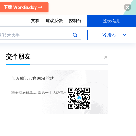
文档
建议反馈
控制台
登录/注册
案/技术大牛
发布
交个朋友
加入腾讯云官网粉丝站
蹲全网底价单品 享第一手活动信息