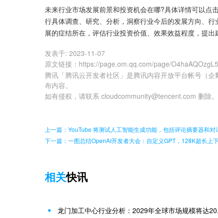
未来行业市场发展前景和投资机会在哪?具体详情可以点
行具体调查、研究、分析，洞察行业今后的发展方向、行
展的症结所在，评估行业投资价值、效果效益程度，提出
发表于:
2023-11-07
原文链接
：
https://page.om.qq.com/page/O4haAQOzg
腾讯「腾讯云开发者社区」是腾讯内容开放平台帐号（企
布内容。
如有侵权，请联系 cloudcommunity@tencent.com 删除
上一篇：YouTube 将测试人工智能生成功能，包括评论摘要器和对
下一篇：一图总结OpenAI开发者大会：自定义GPT，128K超长上下
相关
快讯
龙门加工中心行业分析：2029年全球市场规模将达20