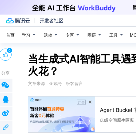
学习
活动
专区
圈层
工具
首页
M
0
当生成式AI智能工具
火花？
分享
文章来源：
企鹅号 - 极客智言
广告
Agent Buck
亿级空间原生隔离