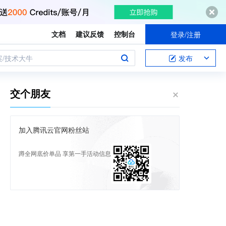
文档
建议反馈
控制台
登录/注册
案/技术大牛
发布
交个朋友
加入腾讯云官网粉丝站
蹲全网底价单品 享第一手活动信息