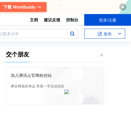
文档
建议反馈
控制台
登录/注册
案/技术大牛
发布
交个朋友
加入腾讯云官网粉丝站
蹲全网底价单品 享第一手活动信息