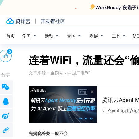
学习
活动
专区
圈层
工具
首页
M
0
连着WiFi，流量还会“
文章来源：
企鹅号 - 中国广电5G
分享
广告
腾讯云Agent 
让 Agent 记
先揭晓答案一般不会