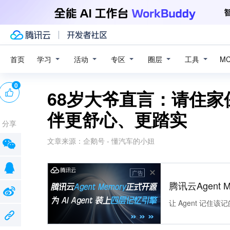
学习
活动
专区
圈层
工具
首页
M
0
68岁大爷直言：请住
伴更舒心、更踏实
分享
文章来源：
企鹅号 - 懂汽车的小妞
广告
腾讯云Agent 
让 Agent 记