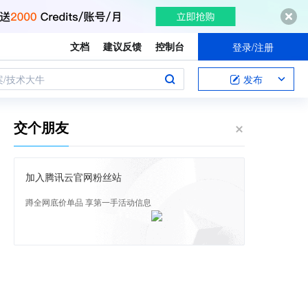
文档
建议反馈
控制台
登录/注册
案/技术大牛
发布
交个朋友
加入腾讯云官网粉丝站
蹲全网底价单品 享第一手活动信息