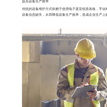
提高设备生产效率
传统的设备维护方式依赖于使用电子甚至纸质表格，手动
设备信息缺失，从而降低设备生产效率，造成企业生产上