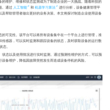
备的维护、维修和状态监测成为了制造企业的一大挑战。随着科技的
题。通过
人工智能
和
机器学习算法
进行分析，设备健康管理平
以及帮助管理者做出更好的业务决策。本文将探讨制造企业使用设备
态的可见性。该平台可以将所有设备集中在一个平台上进行管理，准
和传感器，可以实时监测和跟踪设备的状态，及时获取设备的运行数
状态。
位置、状态以及使用情况进行实时监测。通过预测性维护的方式，可以预
行设备维护，降低因故障突然发生而造成设备停机的风险。