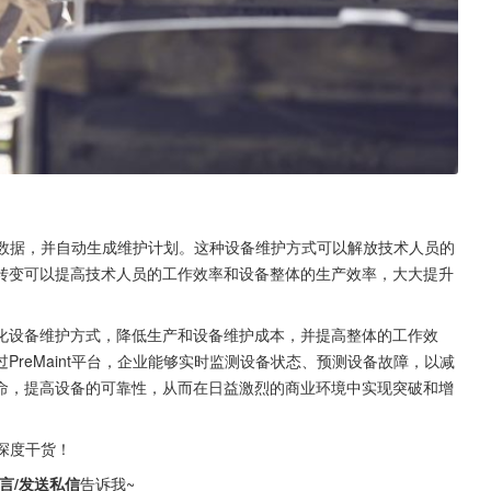
状态数据，并自动生成维护计划。这种设备维护方式可以解放技术人员的
转变可以提高技术人员的工作效率和设备整体的生产效率，大大提升
化设备维护方式，降低生产和设备维护成本，并提高整体的工作效
reMaint平台，企业能够实时监测设备状态、预测设备故障，以减
命，提高设备的可靠性，从而在日益激烈的商业环境中实现突破和增
深度干货！
言/发送私信
告诉我~