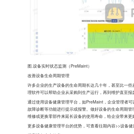
图.设备实时状态监测（PreMaint）
改善设备生命周期管理
许多企业的生产设备的生命周期长达几十年，甚至比一些
理软件可以帮助企业从采购到生产运行，再到维护直至报
通过使用设备健康管理平台，如PreMaint，企业管理
故障诊断等功能进行提示或报警。做好设备的生命周期管
维修或更换零部件来延长设备的使用寿命，给企业带来更
更多设备健康管理平台的优势，可查看往期内容>>设备健