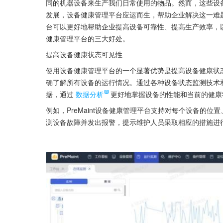
同的机器设备来生产我们日常使用的物品。然而，这些设
发展，设备健康管理平台应运而生，帮助企业解决这一难
台可以更好地帮助企业提高设备可靠性、提高生产效率，
健康管理平台的三大好处。
提高设备健康状态可见性
使用设备健康管理平台的一个显著优势是提高设备健康状
确了解所有设备的运行情况。通过各种设备状态监测技术
据，通过
数据分析
更好地掌握设备的性能和当前的健康
例如，PreMaint设备健康管理平台支持对每个设备的
测设备故障并发出报警，提示维护人员采取相应的措施进