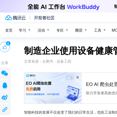
学习
活动
专区
圈层
工具
首页
M
0
制造企业使用设备健康
文章来源：
企鹅号 - 设备工程
分享
广告
EO AI 爬虫
助力开发者高效优
智能科技的发展不仅改变了我们的日常生活，也给工业制