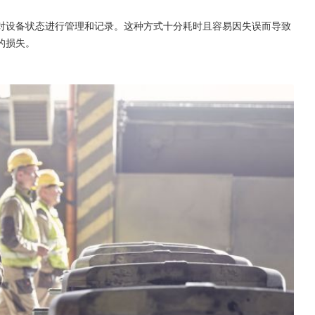
对设备状态进行管理和记录。这种方式十分耗时且容易因失误而导致
的损失。