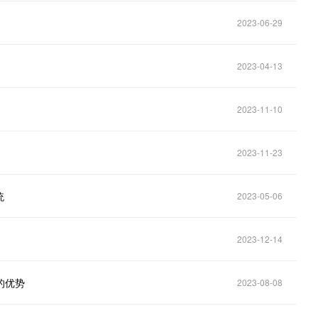
2023-06-29
2023-04-13
2023-11-10
2023-11-23
统
2023-05-06
2023-12-14
的优势
2023-08-08