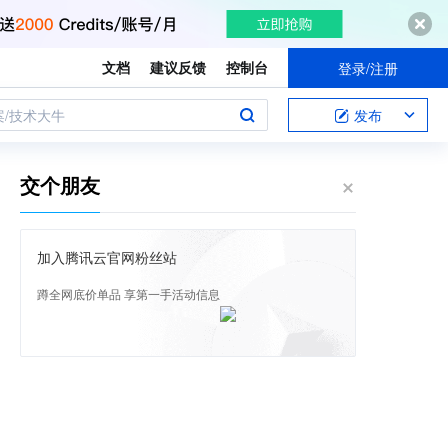
文档
建议反馈
控制台
登录/注册
案/技术大牛
发布
交个朋友
加入腾讯云官网粉丝站
蹲全网底价单品 享第一手活动信息