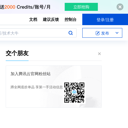
文档
建议反馈
控制台
登录/注册
案/技术大牛
发布
交个朋友
加入腾讯云官网粉丝站
蹲全网底价单品 享第一手活动信息