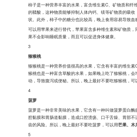
柿子是一种营养丰富的水果，富含维生素C、矿物质和纤
的鞣酸，这种物质能够抑制人体内钙、镁等矿物质的吸收
状。此外，柿子中的糖分也比较高，晚上食用容易导致血
可以用苹果来进行替代，苹果富含多种维生素和矿物质，
果不会影响睡眠质量，而且可以促进身体健康。
3
猕猴桃      
猕猴桃是一种营养价值很高的水果，它含有丰富的维生素
猴桃也是一种富含草酸的水果，如果晚上吃了猕猴桃，会
动，导致腹泻或便秘。所以，晚上最好不要吃猕猴桃，可
4
菠萝          
菠萝是一种非常美味的水果，它含有一种叫做菠萝蛋白酶
腔黏膜和胃肠道黏膜，造成口腔溃疡、口干舌燥、胃部不
齿的风险。所以，晚上最好不要吃菠萝，可以用
芒果、木
5