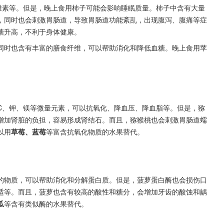
维素等。但是，晚上食用柿子可能会影响睡眠质量。柿子中含有大量
，同时也会刺激胃肠道，导致胃肠道功能紊乱，出现腹泻、腹痛等症
糖升高，不利于身体健康。
同时也含有丰富的膳食纤维，可以帮助消化和降低血糖。晚上食用苹
C、钾、镁等微量元素，可以抗氧化、降血压、降血脂等。但是，猕
增加肾脏的负担，容易形成肾结石。而且，猕猴桃也会刺激胃肠道蠕
以用
草莓、蓝莓
等富含抗氧化物质的水果替代。
的物质，可以帮助消化和分解蛋白质。但是，菠萝蛋白酶也会损伤口
适等。而且，菠萝也含有较高的酸性和糖分，会增加牙齿的酸蚀和龋
瓜
等含有类似酶的水果替代。