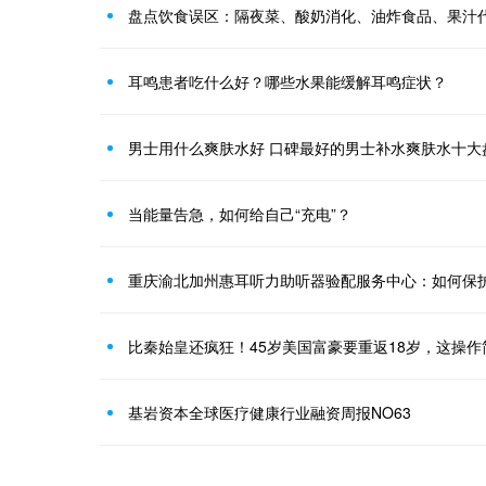
盘点饮食误区：隔夜菜、酸奶消化、油炸食品、果汁
耳鸣患者吃什么好？哪些水果能缓解耳鸣症状？
男士用什么爽肤水好 口碑最好的男士补水爽肤水十大
当能量告急，如何给自己“充电”？
重庆渝北加州惠耳听力助听器验配服务中心：如何保
比秦始皇还疯狂！45岁美国富豪要重返18岁，这操
基岩资本全球医疗健康行业融资周报NO63