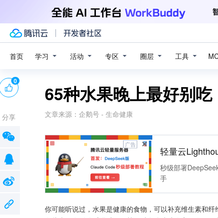
学习
活动
专区
圈层
工具
首页
M
0
65种水果晚上最好别
文章来源：
企鹅号 - 生命健康
分享
广告
轻量云Lightho
秒级部署DeepSee
手
你可能听说过，水果是健康的食物，可以补充维生素和纤