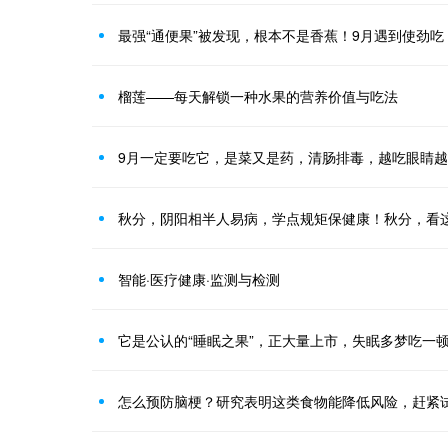
最强“通便果”被发现，根本不是香蕉！9月遇到使劲吃
榴莲——每天解锁一种水果的营养价值与吃法
9月一定要吃它，是菜又是药，清肠排毒，越吃眼睛
秋分，阴阳相半人易病，学点规矩保健康！秋分，看
智能·医疗健康·监测与检测
它是公认的“睡眠之果”，正大量上市，失眠多梦吃一
怎么预防脑梗？研究表明这类食物能降低风险，赶紧