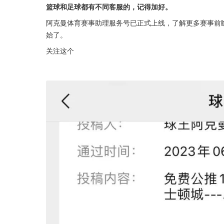
篮球和足球都有不同客服的，记得加好。
阿克曼体育赛事助理服务号已正式上线，了解更多赛事前
始了。
关注这个