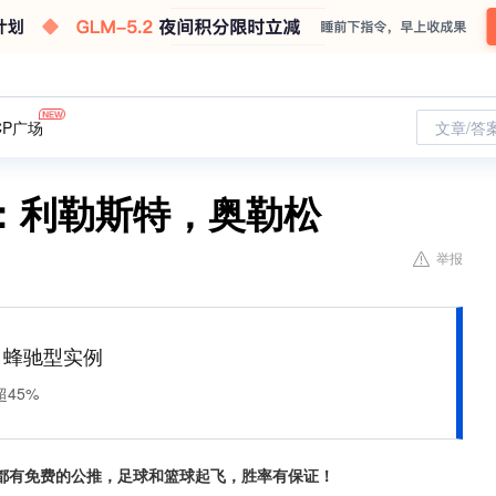
CP广场
文章/答
：利勒斯特，奥勒松
举报
M 蜂驰型实例
45%
都有免费的公推，足球和篮球起飞，胜率有保证！