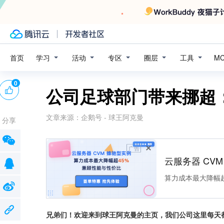
学习
活动
专区
圈层
工具
首页
M
0
公司足球部门带来挪超
文章来源：
企鹅号 - 球王阿克曼
分享
广告
云服务器 CV
算力成本最大降幅超
兄弟们！欢迎来到球王阿克曼的主页，我们公司这里每天