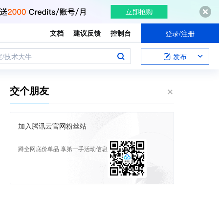
文档
建议反馈
控制台
登录/注册
案/技术大牛
发布
交个朋友
加入腾讯云官网粉丝站
蹲全网底价单品 享第一手活动信息