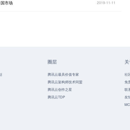
中国市场
2019-11-11
圈层
关
划
腾讯云最具价值专家
社
腾讯云架构师技术同盟
免
腾讯云创作之星
联
腾讯云TDP
友
M