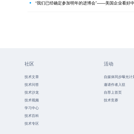
“我们已经确定参加明年的进博会”——美国企业看好
社区
活动
技术文章
自媒体同步曝光计
技术问答
邀请作者入驻
技术沙龙
自荐上首页
技术视频
技术竞赛
学习中心
技术百科
技术专区