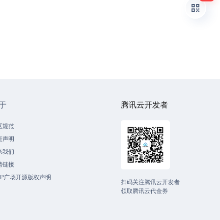
于
腾讯云开发者
区规范
责声明
系我们
情链接
CP广场开源版权声明
扫码关注腾讯云开发者
领取腾讯云代金券