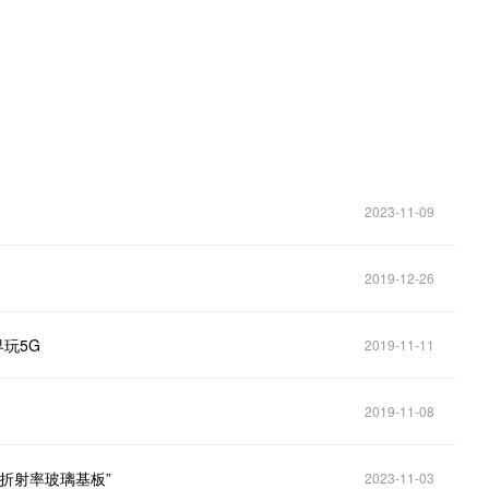
2023-11-09
2019-12-26
玩5G
2019-11-11
！
2019-11-08
折射率玻璃基板”
2023-11-03