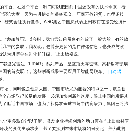
脉的平台。在这个平台，我们可以把目前中国还没有的技术拿来，看
介绍给大家，因为来进博会的很多观众、厂商不仅识货，也很识技
GC株式会社执行董事、AGC集团中国总代表上田敏裕在接受经济日
化。“参加首届进博会时，我们旁边的展台有的放了一艘大船，有的放
后几年的参展，我发现，进博会更多的是在传递信息，也变成与政
我认为进博会在进化和升级。”上田敏裕说。
车载激光雷达（LiDAR）系列产品、星空顶天幕玻璃、高折射率玻璃
中国的首次展出，这些创新成果主要应用于智能网联车、
自动驾
域。
的市场，同时也是创新大国。中国市场尤为显著的特点之一，就是创
这个市场取得长足的发展，必须加快创新的速度，跟上中国的发展步
为了贴近中国市场，也为了获得在全球市场中的竞争力，集团已将汽
，也让更多观众得以了解。激发企业持续创新的动力何在？上田敏裕表
应环境的变化主动求变，甚至要预测未来市场将如何变化，并为此提