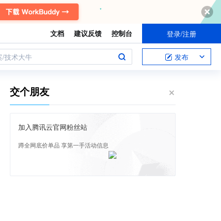
文档
建议反馈
控制台
登录/注册
案/技术大牛
发布
交个朋友
加入腾讯云官网粉丝站
蹲全网底价单品 享第一手活动信息