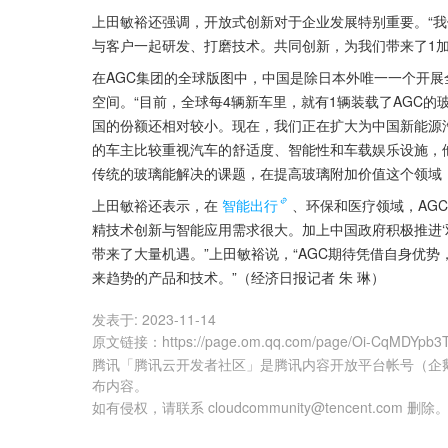
上田敏裕还强调，开放式创新对于企业发展特别重要。“我
与客户一起研发、打磨技术。共同创新，为我们带来了1加
在AGC集团的全球版图中，中国是除日本外唯一一个开
空间。“目前，全球每4辆新车里，就有1辆装载了AGC
国的份额还相对较小。现在，我们正在扩大为中国新能源
的车主比较重视汽车的舒适度、智能性和车载娱乐设施，
传统的玻璃能解决的课题，在提高玻璃附加价值这个领域，
上田敏裕还表示，在
智能出行
、环保和医疗领域，AG
精技术创新与智能应用需求很大。加上中国政府积极推进‘
带来了大量机遇。”上田敏裕说，“AGC期待凭借自身优
来趋势的产品和技术。”（经济日报记者 朱 琳）
发表于:
2023-11-14
原文链接
：
https://page.om.qq.com/page/Oi-CqMDYp
腾讯「腾讯云开发者社区」是腾讯内容开放平台帐号（企
布内容。
如有侵权，请联系 cloudcommunity@tencent.com 删除