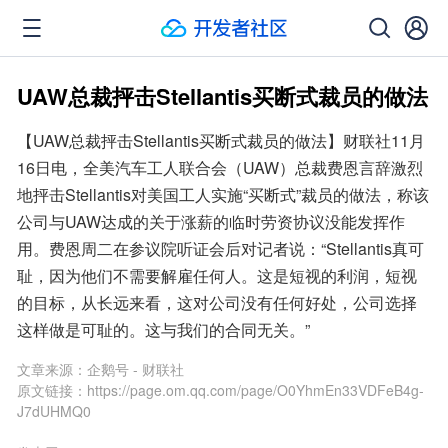
UAW总裁抨击Stellantis买断式裁员的做法
【UAW总裁抨击Stellantis买断式裁员的做法】财联社11月
16日电，全美汽车工人联合会（UAW）总裁费恩言辞激烈
地抨击Stellantis对美国工人实施“买断式”裁员的做法，称该
公司与UAW达成的关于涨薪的临时劳资协议没能发挥作
用。费恩周二在参议院听证会后对记者说：“Stellantis真可
耻，因为他们不需要解雇任何人。这是短视的利润，短视
的目标，从长远来看，这对公司没有任何好处，公司选择
这样做是可耻的。这与我们的合同无关。”
文章来源：
企鹅号 - 财联社
原文链接：
https://page.om.qq.com/page/O0YhmEn33VDFeB4g-
J7dUHMQ0