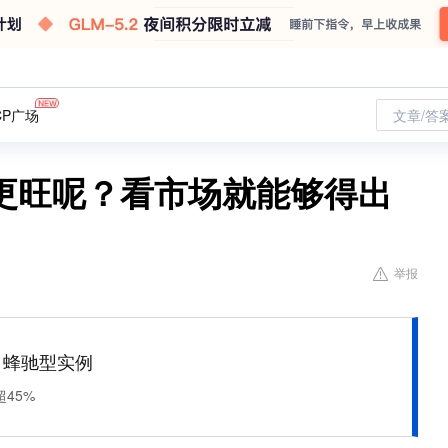
CP广场
文章/答
更旺呢？看市场就能够得出
举报
M 蜂驰型实例
45%