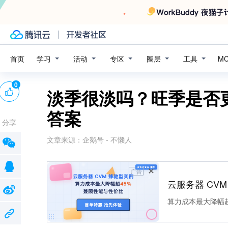
学习
活动
专区
圈层
工具
首页
M
0
淡季很淡吗？旺季是否
答案
分享
文章来源：
企鹅号 - 不懒人
广告
云服务器 CV
算力成本最大降幅超