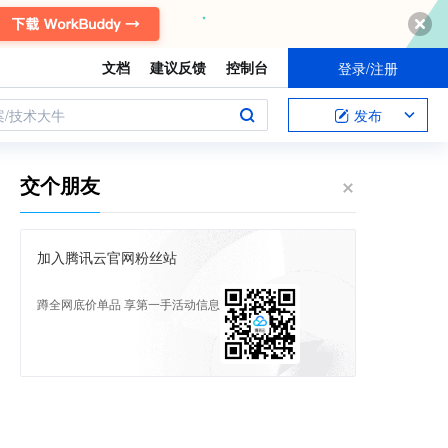
文档
建议反馈
控制台
登录/注册
案/技术大牛
发布
交个朋友
加入腾讯云官网粉丝站
蹲全网底价单品 享第一手活动信息