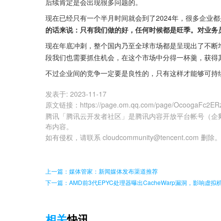
后续肯定是会出现很多问题的。
现在已经只有一个半月时间就会到了2024年，很多企业
的话来说：只有我们做的好，任何时候都是旺季。对业务
现在年底冲刺，整个国内乃至全球市场都是呈现出了不断
段我们也需要抓住机会，在这个市场中分得一杯羹，获得
不过企业间的竞争一定要是良性的，只有这样才能够可持
发表于:
2023-11-17
原文链接
：
https://page.om.qq.com/page/OcoogaFc2E
腾讯「腾讯云开发者社区」是腾讯内容开放平台帐号（企
布内容。
如有侵权，请联系 cloudcommunity@tencent.com 删除
上一篇：媒体管家：新闻媒体发布渠道推荐
下一篇：AMD前3代EPYC处理器曝出CacheWarp漏洞，影响虚
相关
快讯