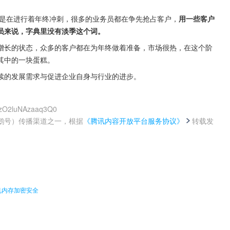
都是在进行着年终冲刺，很多的业务员都在争先抢占客户，
用一些客户
员来说，字典里没有淡季这个词。
增长的状态，众多的客户都在为年终做着准备，市场很热，在这个阶
其中的一块蛋糕。
续的发展需求与促进企业自身与行业的进步。
RzO2luNAzaaq3Q0
鹅号）传播渠道之一，根据
《腾讯内容开放平台服务协议》
转载发
。
拟机内存加密安全