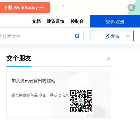
文档
建议反馈
控制台
登录/注册
案/技术大牛
发布
交个朋友
加入腾讯云官网粉丝站
蹲全网底价单品 享第一手活动信息