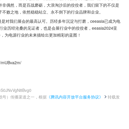
并非偶然，而是百战磨砺，大浪淘沙后的佼佼者，我们留下的不仅是
于不败之地，依然稳稳站立、永不倒下的行业品牌和企业。
无疑是对我们展会的最高认可。历经多年沉淀与打磨，ceeasia已成为电
行业历经沧桑的见证者，也是会展行业中的佼佼者，eeasia2024亚
会，为电源行业的未来描绘出更加精彩的蓝图！
/mUBva2m/
1eS0JNvVgN8Bvg0
鹅号）传播渠道之一，根据
《腾讯内容开放平台服务协议》
转载发
。