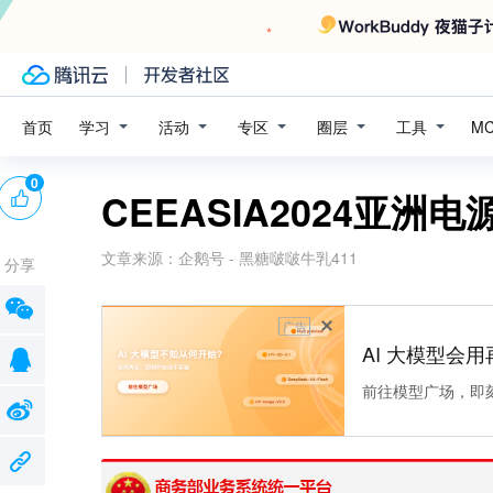
学习
活动
专区
圈层
工具
首页
M
0
CEEASIA2024亚
文章来源：
企鹅号 - 黑糖啵啵牛乳411
分享
广告
AI 大模型会用
前往模型广场，即