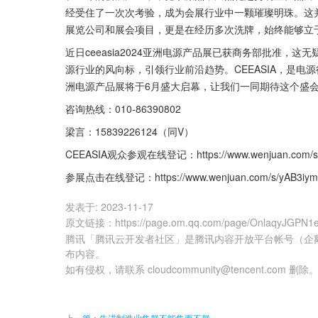
经受住了一次次考验，成为会展行业中一颗璀璨明珠。这
展览公司和展会项目，更是在经历多次洗牌，始终能够立
近日ceeasia2024亚洲电源产品展已获商务部批准，这
源行业的风向标，引领行业前沿趋势。CEEASIA，是电源
洲电源产品展将于6月盛大启幕，让我们一同期待这个盛
咨询热线：010-86390802
梁言：15839226124（同V）
CEEASIA观众参观在线登记：https://www.wenjuan.com/s
参展点击在线登记：https://www.wenjuan.com/s/yAB3iym
发表于:
2023-11-17
原文链接
：
https://page.om.qq.com/page/OnlaqyJGPN
腾讯「腾讯云开发者社区」是腾讯内容开放平台帐号（企
布内容。
如有侵权，请联系 cloudcommunity@tencent.com 删除
上一篇：先进制造业集群不能集而不群