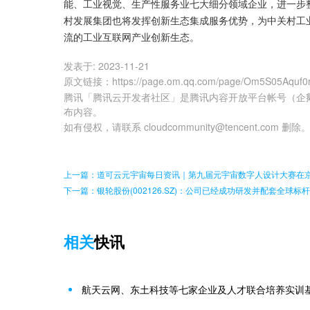
能、工业视觉、生产性服务业七大细分领域企业，进一步
村发展集团也将发挥创新生态集成服务优势，为中关村工业
流的工业互联网产业创新生态。
发表于:
2023-11-21
原文链接
：
https://page.om.qq.com/page/Om5S05Aquf
腾讯「腾讯云开发者社区」是腾讯内容开放平台帐号（企
布内容。
如有侵权，请联系 cloudcommunity@tencent.com 删除
上一篇：道可云元宇宙每日资讯｜第九届元宇宙数字人设计大赛在
下一篇：银轮股份(002126.SZ)：公司已经成功研发并配套全球
相关
快讯