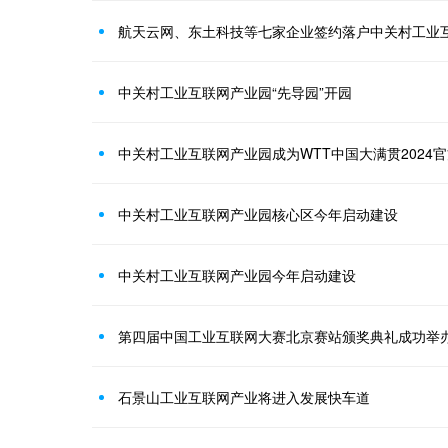
航天云网、东土科技等七家企业签约落户中关村工业
中关村工业互联网产业园“先导园”开园
中关村工业互联网产业园核心区今年启动建设
中关村工业互联网产业园今年启动建设
第四届中国工业互联网大赛北京赛站颁奖典礼成功举
石景山工业互联网产业将进入发展快车道