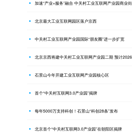
加速“产业+服务”融合 中关村工业互联网产业园商业
​北京最大工业互联网园区落户京西
中关村工业互联网产业园国际“朋友圈”进一步扩宽
北京京西将建中关村工业互联网产业园二期 预计202
石景山今年开建工业互联网产业园核心区
首个“中关村互联网3.0产业园”揭牌
每年5000万支持科创！石景山“科创28条”发布
北京首个“中关村互联网3.0产业园”在朝阳区揭牌