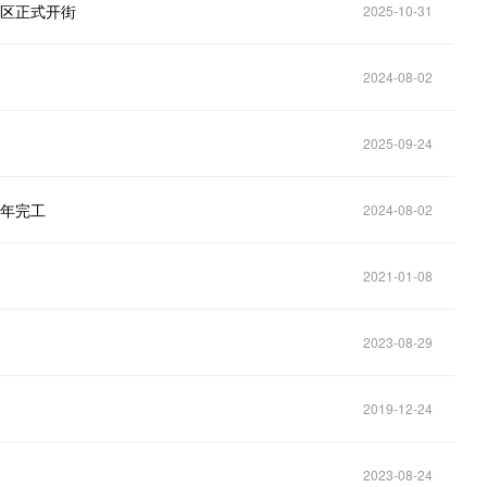
街区正式开街
2025-10-31
2024-08-02
2025-09-24
6年完工
2024-08-02
2021-01-08
2023-08-29
2019-12-24
2023-08-24