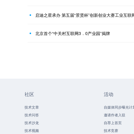
北京首个“中关村互联网3．0产业园”揭牌
社区
活动
技术文章
自媒体同步曝光计
技术问答
邀请作者入驻
技术沙龙
自荐上首页
技术视频
技术竞赛