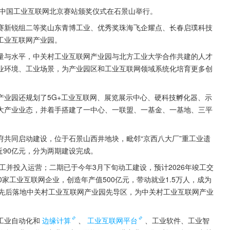
届中国工业互联网北京赛站颁奖仪式在石景山举行。
赛新锐组二等奖山东青博工业、优秀奖珠海飞企耀点、长春启璞科技
工业互联网产业园。
量与水平，中关村工业互联网产业园与北方工业大学合作共建的人才
业环境、工业场景，为产业园区和工业互联网领域系统化培育更多创
产业园还规划了5G+工业互联网、展览展示中心、硬科技孵化器、示
大产业业态，并着手搭建了一中心、一联盟、一基金、一基地、三平
共同启动建设，位于石景山西井地块，毗邻“京西八大厂”重工业遗
近90亿元，分为两期建设完成。
工并投入运营；二期已于今年3月下旬动工建设，预计2026年竣工交
家工业互联网企业，创造年产值500亿元，带动就业1.5万人，成为
构先后落地中关村工业互联网产业园先导区，为中关村工业互联网产业
工业自动化和
边缘计算
、
工业互联网平台
、工业软件、工业智