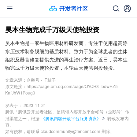
昊本生物完成千万级天使轮投资
昊本生物是一家生物医用材料研发商，专注于使用超高静
水压技术制备脱细胞基质材料。致力于为全球患者的生体
组织及器官修复提供先进的再生治疗方案。近日，昊本生
物完成千万级天使轮投资，本轮由天使湾创投领投。
文章来源：
企鹅号 - IT桔子
原文链接：
https://page.om.qq.com/page/OYCR3TbdwHZ5-
KafJhW1Poug0
发表于：
2023-11-21
腾讯「腾讯云开发者社区」是腾讯内容开放平台帐号（企鹅号）传
播渠道之一，根据
《腾讯内容开放平台服务协议》
转载发布内
容。
如有侵权，请联系 cloudcommunity@tencent.com 删除。