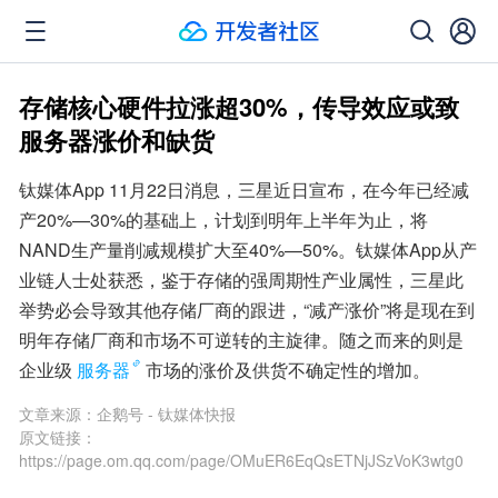
存储核心硬件拉涨超30%，传导效应或致
服务器涨价和缺货
钛媒体App 11月22日消息，三星近日宣布，在今年已经减
产20%—30%的基础上，计划到明年上半年为止，将
NAND生产量削减规模扩大至40%—50%。钛媒体App从产
业链人士处获悉，鉴于存储的强周期性产业属性，三星此
举势必会导致其他存储厂商的跟进，“减产涨价”将是现在到
明年存储厂商和市场不可逆转的主旋律。随之而来的则是
企业级
服务器
市场的涨价及供货不确定性的增加。
文章来源：
企鹅号 - 钛媒体快报
原文链接：
https://page.om.qq.com/page/OMuER6EqQsETNjJSzVoK3wtg0