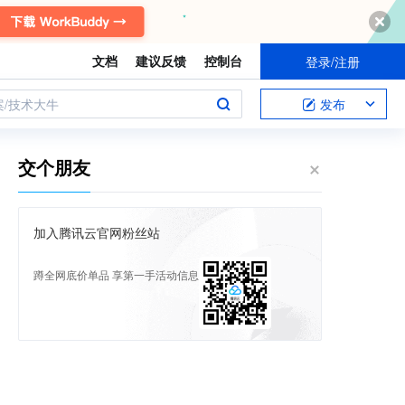
文档
建议反馈
控制台
登录/注册
案/技术大牛
发布
交个朋友
加入腾讯云官网粉丝站
蹲全网底价单品 享第一手活动信息