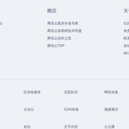
圈层
关
划
腾讯云最具价值专家
社
腾讯云架构师技术同盟
免
腾讯云创作之星
联
腾讯云TDP
友
M
区块链服务
消息队列
网络加速
企业云
CDN加速
视频通话
短信
文字识别
云点播