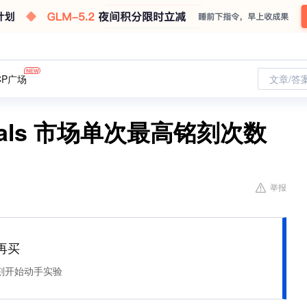
CP广场
文章/答
dinals 市场单次最高铭刻次数
举报
再买
刻开始动手实验