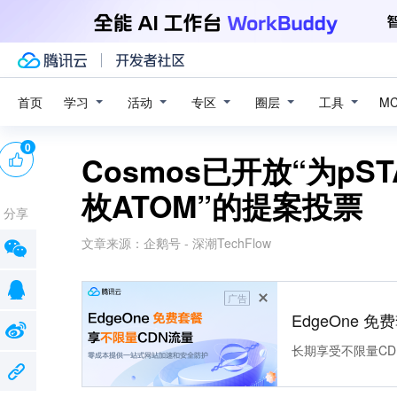
学习
活动
专区
圈层
工具
首页
M
0
Cosmos已开放“为p
枚ATOM”的提案投票
分享
文章来源：
企鹅号 - 深潮TechFlow
广告
EdgeOne 
长期享受不限量CD