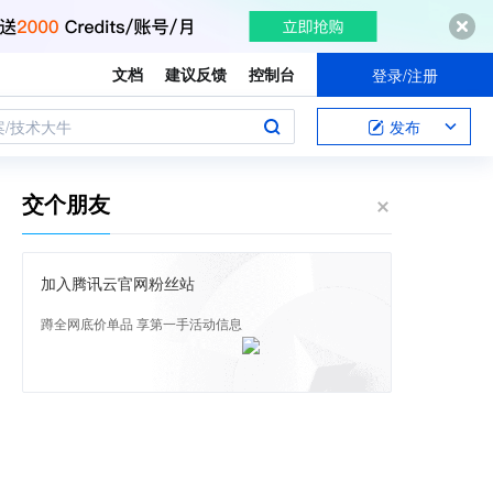
文档
建议反馈
控制台
登录/注册
案/技术大牛
发布
交个朋友
加入腾讯云官网粉丝站
蹲全网底价单品 享第一手活动信息