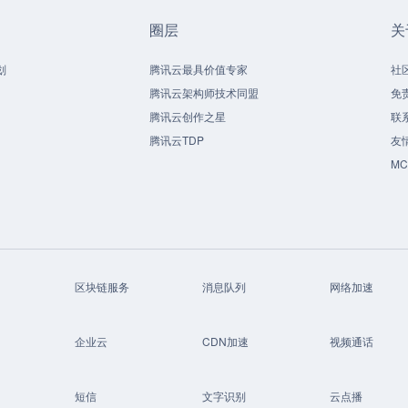
圈层
关
划
腾讯云最具价值专家
社
腾讯云架构师技术同盟
免
腾讯云创作之星
联
腾讯云TDP
友
M
区块链服务
消息队列
网络加速
企业云
CDN加速
视频通话
短信
文字识别
云点播