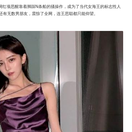
网红项思醒靠着脚踩N条船的骚操作，成为了当代女海王的标志性人
，还有无数男朋友，震惊了全网，连王思聪都只能仰望。