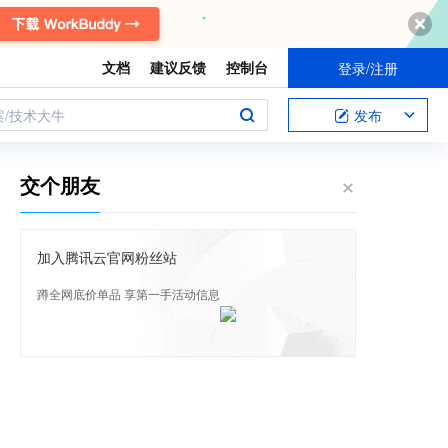
文档
建议反馈
控制台
登录/注册
案/技术大牛
发布
交个朋友
加入腾讯云官网粉丝站
蹲全网底价单品 享第一手活动信息