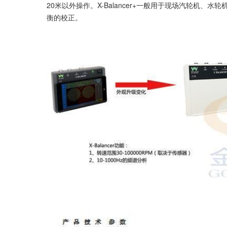
20米以外操作。X-Balancer+一般用于现场汽轮机
衡的校正。