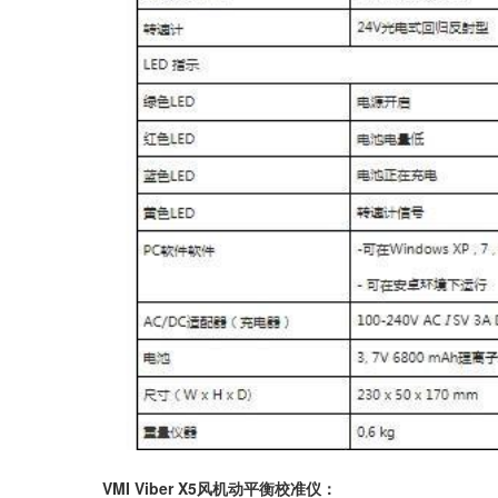
VMI Viber X5风机动平衡校准仪：