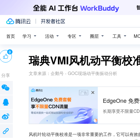
学习
活动
专区
圈层
工具
首页
M
0
瑞典VMI风机动平衡校
文章来源：
企鹅号 - GOC现场动平衡振动分析
分享
广告
EdgeOne 
长期享受不限量CD
风机叶轮动平衡校准是一项非常重要的工作，它可以有效