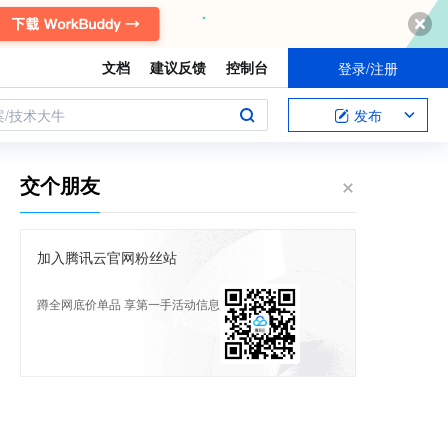
文档
建议反馈
控制台
登录/注册
案/技术大牛
发布
交个朋友
加入腾讯云官网粉丝站
蹲全网底价单品 享第一手活动信息