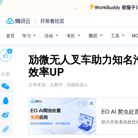
学习
活动
专区
圈层
工具
首页
M
0
劢微无人叉车助力知名
效率UP
分享
文章来源：
企鹅号 - 劢微机器人
广告
EO AI 爬虫
助力开发者高效优