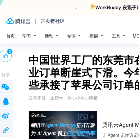
学习
活动
专区
圈层
工具
首页
M
0
中国世界工厂的东莞市
业订单断崖式下滑。今
分享
些承接了苹果公司订单
文章来源：
企鹅号 - 小小小小小熊猫
广告
腾讯云Agent 
让 Agent 记