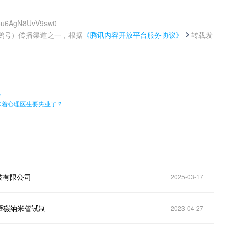
D8u6AgN8UvV9sw0
鹅号）传播渠道之一，根据
《腾讯内容开放平台服务协议》
转载发
。
线
味着心理医生要失业了？
技有限公司
2025-03-17
壁碳纳米管试制
2023-04-27