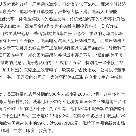
应付额外订单，厂房需求激增，租金涨了10至20%。面对全球经济
多东莞企业抱怨今年订单锐减，营业额大幅下滑。随着人工智能
，促使汽车一体化压铸技术的迅猛发展，传统燃油汽车的小型零配件迅
来自欧美。高精五金模具制造的德维克斯模具科技（D.Werkz 
户主要来自欧美其中包括一些传统燃油汽车巨头，他今年接到的订单同比减
辆车有上千个五金配件，随着电动汽车大型压铸机兴起，变成压铸机大
减少新车项目开发或在新车里使用现有模具可生产的配件，导致我们
工厂设在中国，就会因为高昂的关税成本裹足不前。“我们的美国客
业撤走的消息，我身边认识的工厂就有四五家，特别是一些承接了苹
件加工制造的东莞企业映菲电子，欧美客户占比七成，公司执行董事
约一半。 王盈盈的公司是一家注塑配件加工制造企业，生产包括相
，员工数量也从鼎盛期的500多人减少到200人：“我们订单多的时
人每天都在擦机台。映菲电子公司今年已开始跟马来西亚和越南的合作
场占公司业务的绝大部分，为了生存，他们不得不配合客户的战略部
远低于全国5.5%。三季度GDP增长2%，东莞今年初提出争取达到6%
美和欧洲国家占其中的39%，达3667.33亿元。像拉丁美洲的新兴市场
场，非洲、中东、印度、拉美等。