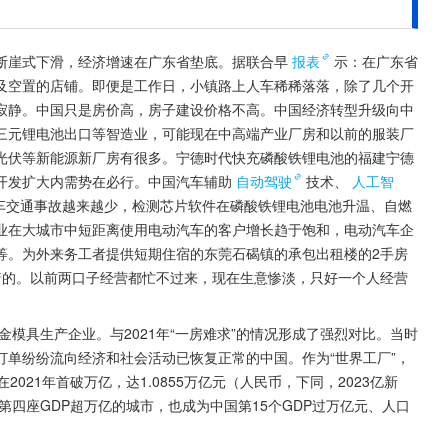
断崖式下滑，经济增速在广东省垫底。据联合早
报表
示：在广东省
及空置的店铺。即便是工作日，小镇路上人车稀稀落落，除了几个开
寂静。中国只是房价高，房子建设价格不高。中国经济转型升级向中
三元锂电池出口等智造业，可能现在中高端产业厂房和以前的服装厂
光伏等新能源新厂房有很多。宁德时代快充磷酸铁锂电池的福建宁德
开发扩大内需势在必行。中国汽车辅助
自动驾驶
技术、
人工智
汽车交通事故越来越少，检测芯片软件在磷酸铁锂电池电池升温、自燃
业在大城市中短距离使用电动汽车的客户增长趋于饱和，电动汽车企
等。为外来务工者提供短期住宿的东莞石碣镇的承包出租楼的2手房
着的。以前两口子经营都忙不过来，现在生意惨淡，只好一个人经营
金模具生产企业。与2021年“一房难求”的情况形成了强烈对比。当时
单纷纷流向经济和社会活动已恢复正常的中国。作为“世界工厂”，
021年首破万亿，达1.0855万亿元（人民币，下同，2023亿新
第四座GDP超万亿的城市，也成为中国第15个GDP过万亿元、人口