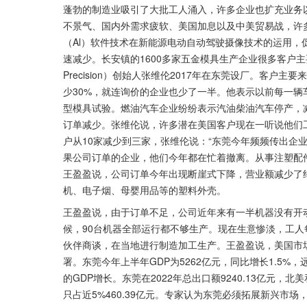
蓬勃的制造业吸引了大批工人涌入，许多企业也扩充业务以
不景气、国内外需求疲软、美国加息以及中美贸易战，许
（Al）软件技术在新能源电动自动驾驶摄像技术的运用
速减少。长安镇的1600多家五金模具生产企业很多客户主要
Precision）创始人张维伦2017年在东莞设厂。客
少30%，就连询价的企业也少了一半。他表示以前每一
型模具试验。燃油汽车企业纷纷表示汽油柴油汽车停产，
订单减少。张维伦说，许多潜在美国客户现在一听说他们
户从10家减少到三家，张维伦说：“东莞今年频频传出企
果公司订单的企业，他们今年都在忙着撤离。从事注塑配
王盈盈说，公司订单今年出现断崖式下降，营业额减少了
机、电子烟、母婴用品等的塑料外壳。
王盈盈说，由于订单不足，公司近年来有一半机器没有开动
候，90台机器全部运行都不够生产。现在生意惨淡，工
伙伴商谈，在当地进行制造加工生产。王盈盈说，美国市
署。东莞今年上半年GDP为5262亿元，同比增长1.5%，
的GDP增长。东莞在2022年总出口额9240.13亿元，北
只占近5%460.39亿元。专家认为东莞必须拓展新兴市