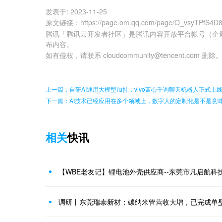
发表于:
2023-11-25
原文链接
：
https://page.om.qq.com/page/O_vsyTPfS4
腾讯「腾讯云开发者社区」是腾讯内容开放平台帐号（企
布内容。
如有侵权，请联系 cloudcommunity@tencent.com 删除
上一篇：自研AI通用大模型加持，vivo蓝心千询聊天机器人正式上
下一篇：AI技术已经应用在多个领域上，数字人的定制化是不是意
相关
快讯
【WBE老友记】锂电池外壳供应商--东莞市凡启航科
调研丨东莞瑞泰新材：碳纳米管营收大增，已完成单