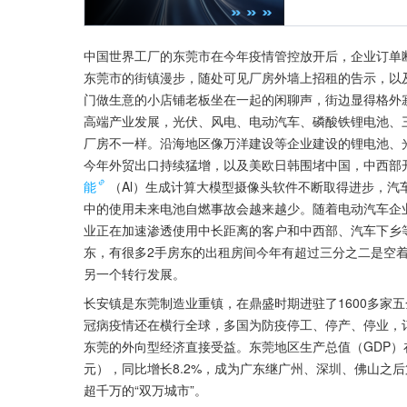
中国世界工厂的东莞市在今年疫情管控放开后，企业订单
东莞市的街镇漫步，随处可见厂房外墙上招租的告示，以
门做生意的小店铺老板坐在一起的闲聊声，街边显得格外
高端产业发展，光伏、风电、电动汽车、磷酸铁锂电池、
厂房不一样。沿海地区像万洋建设等企业建设的锂电池、
今年外贸出口持续猛增，以及美欧日韩围堵中国，中西部
能
（Al）生成计算大模型摄像头软件不断取得进步，
中的使用未来电池自燃事故会越来越少。随着电动汽车企
业正在加速渗透使用中长距离的客户和中西部、汽车下乡
东，有很多2手房东的出租房间今年有超过三分之二是空
另一个转行发展。
长安镇是东莞制造业重镇，在鼎盛时期进驻了1600多家五
冠病疫情还在横行全球，多国为防疫停工、停产、停业，订
东莞的外向型经济直接受益。东莞地区生产总值（GDP）在2
元），同比增长8.2%，成为广东继广州、深圳、佛山之后
超千万的“双万城市”。