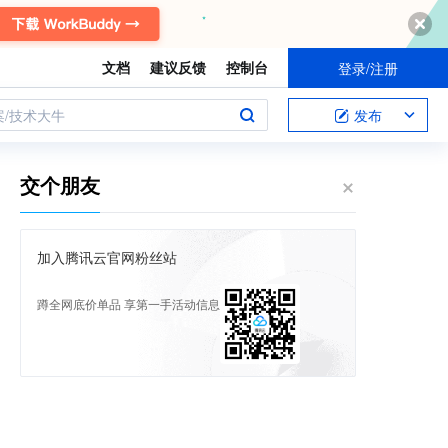
文档
建议反馈
控制台
登录/注册
案/技术大牛
发布
交个朋友
加入腾讯云官网粉丝站
蹲全网底价单品 享第一手活动信息