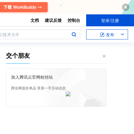
文档
建议反馈
控制台
登录/注册
案/技术大牛
发布
交个朋友
加入腾讯云官网粉丝站
蹲全网底价单品 享第一手活动信息