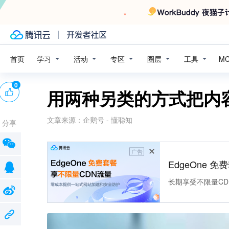
学习
活动
专区
圈层
工具
首页
M
0
用两种另类的方式把内
文章来源：
企鹅号 - 懂聪知
分享
广告
EdgeOne 
长期享受不限量CD