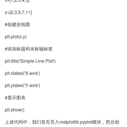
y=[2,3,5,7,11]
#创建折线图
plt.plot(x,y)
#添加标题和坐标轴标签
plt.title('Simple Line Plot')
plt.xlabel('X-axis')
plt.ylabel('Y-axis')
#显示图表
plt.show()
上述代码中，我们首先导入matplotlib.pyplot模块，然后创