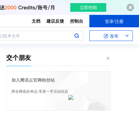
文档
建议反馈
控制台
登录/注册
案/技术大牛
发布
交个朋友
加入腾讯云官网粉丝站
蹲全网底价单品 享第一手活动信息