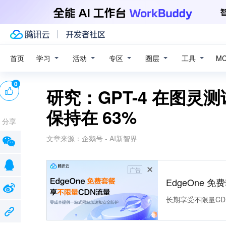
学习
活动
专区
圈层
工具
首页
M
0
研究：GPT-4 在图灵
保持在 63%
分享
文章来源：
企鹅号 - AI新智界
广告
EdgeOne 
长期享受不限量CD